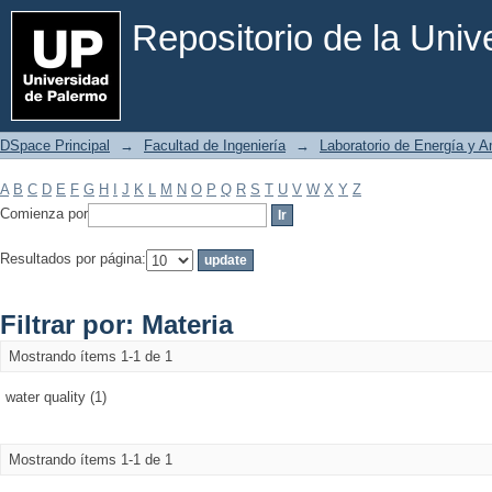
Filtrar por: Materia
Repositorio de la Uni
DSpace Principal
→
Facultad de Ingeniería
→
Laboratorio de Energía y 
A
B
C
D
E
F
G
H
I
J
K
L
M
N
O
P
Q
R
S
T
U
V
W
X
Y
Z
Comienza por
Resultados por página:
Filtrar por: Materia
Mostrando ítems 1-1 de 1
water quality (1)
Mostrando ítems 1-1 de 1