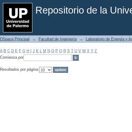
Filtrar por: Materia
Repositorio de la Uni
DSpace Principal
→
Facultad de Ingeniería
→
Laboratorio de Energía y 
A
B
C
D
E
F
G
H
I
J
K
L
M
N
O
P
Q
R
S
T
U
V
W
X
Y
Z
Comienza por
Resultados por página: