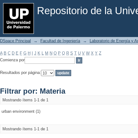
Filtrar por: Materia
Repositorio de la Uni
DSpace Principal
→
Facultad de Ingeniería
→
Laboratorio de Energía y 
A
B
C
D
E
F
G
H
I
J
K
L
M
N
O
P
Q
R
S
T
U
V
W
X
Y
Z
Comienza por
Resultados por página:
Filtrar por: Materia
Mostrando ítems 1-1 de 1
urban environment (1)
Mostrando ítems 1-1 de 1