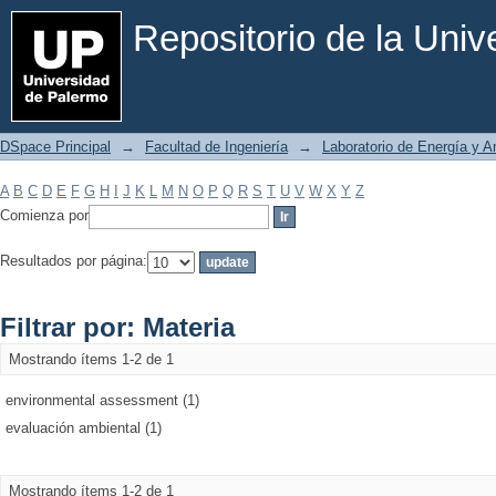
Filtrar por: Materia
Repositorio de la Uni
DSpace Principal
→
Facultad de Ingeniería
→
Laboratorio de Energía y 
A
B
C
D
E
F
G
H
I
J
K
L
M
N
O
P
Q
R
S
T
U
V
W
X
Y
Z
Comienza por
Resultados por página:
Filtrar por: Materia
Mostrando ítems 1-2 de 1
environmental assessment (1)
evaluación ambiental (1)
Mostrando ítems 1-2 de 1