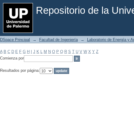
Filtrar por: Materia
Repositorio de la Uni
DSpace Principal
→
Facultad de Ingeniería
→
Laboratorio de Energía y 
A
B
C
D
E
F
G
H
I
J
K
L
M
N
O
P
Q
R
S
T
U
V
W
X
Y
Z
Comienza por
Resultados por página: