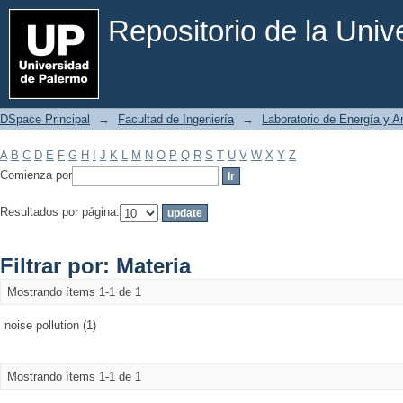
Filtrar por: Materia
Repositorio de la Uni
DSpace Principal
→
Facultad de Ingeniería
→
Laboratorio de Energía y 
A
B
C
D
E
F
G
H
I
J
K
L
M
N
O
P
Q
R
S
T
U
V
W
X
Y
Z
Comienza por
Resultados por página:
Filtrar por: Materia
Mostrando ítems 1-1 de 1
noise pollution (1)
Mostrando ítems 1-1 de 1