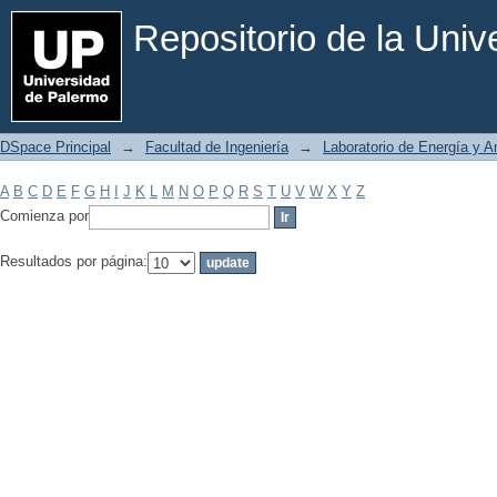
Filtrar por: Materia
Repositorio de la Uni
DSpace Principal
→
Facultad de Ingeniería
→
Laboratorio de Energía y 
A
B
C
D
E
F
G
H
I
J
K
L
M
N
O
P
Q
R
S
T
U
V
W
X
Y
Z
Comienza por
Resultados por página: