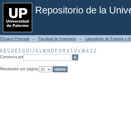
Filtrar por: Materia
Repositorio de la Uni
DSpace Principal
→
Facultad de Ingeniería
→
Laboratorio de Energía y 
A
B
C
D
E
F
G
H
I
J
K
L
M
N
O
P
Q
R
S
T
U
V
W
X
Y
Z
Comienza por
Resultados por página: