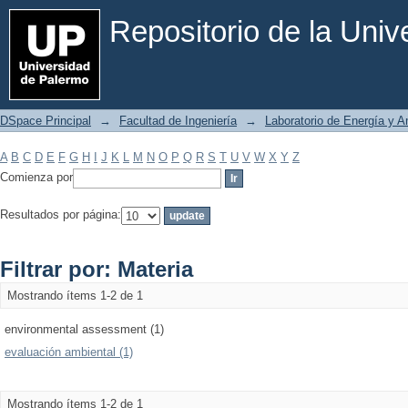
Filtrar por: Materia
Repositorio de la Uni
DSpace Principal
→
Facultad de Ingeniería
→
Laboratorio de Energía y 
A
B
C
D
E
F
G
H
I
J
K
L
M
N
O
P
Q
R
S
T
U
V
W
X
Y
Z
Comienza por
Resultados por página:
Filtrar por: Materia
Mostrando ítems 1-2 de 1
environmental assessment (1)
evaluación ambiental (1)
Mostrando ítems 1-2 de 1