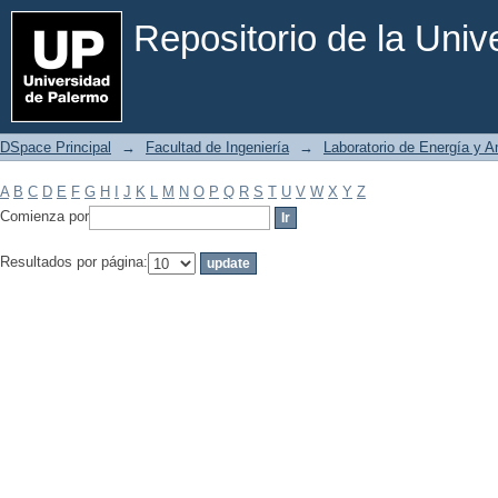
Filtrar por: Materia
Repositorio de la Uni
DSpace Principal
→
Facultad de Ingeniería
→
Laboratorio de Energía y 
A
B
C
D
E
F
G
H
I
J
K
L
M
N
O
P
Q
R
S
T
U
V
W
X
Y
Z
Comienza por
Resultados por página: