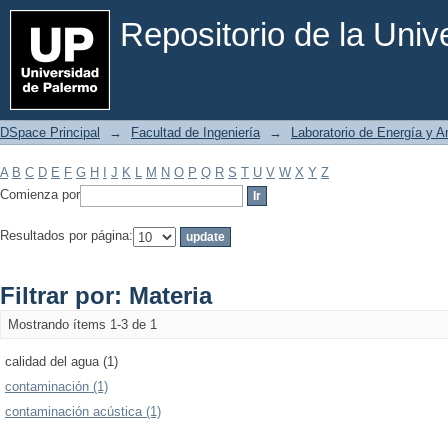
Filtrar por: Materia
Repositorio de la Uni
DSpace Principal
→
Facultad de Ingeniería
→
Laboratorio de Energía y 
A
B
C
D
E
F
G
H
I
J
K
L
M
N
O
P
Q
R
S
T
U
V
W
X
Y
Z
Comienza por
Resultados por página:
Filtrar por: Materia
Mostrando ítems 1-3 de 1
calidad del agua (1)
contaminación (1)
contaminación acústica (1)