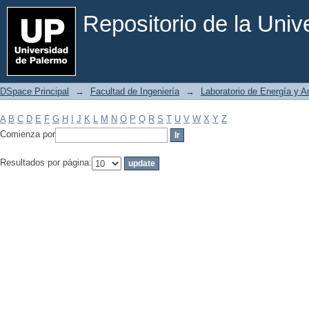
Filtrar por: Materia
Repositorio de la Uni
DSpace Principal
→
Facultad de Ingeniería
→
Laboratorio de Energía y 
A
B
C
D
E
F
G
H
I
J
K
L
M
N
O
P
Q
R
S
T
U
V
W
X
Y
Z
Comienza por
Resultados por página: