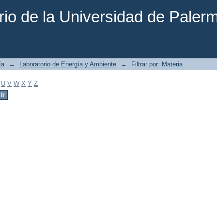
rio de la Universidad de Paler
ía
→
Laboratorio de Energía y Ambiente
→
Filtrar por: Materia
U
V
W
X
Y
Z