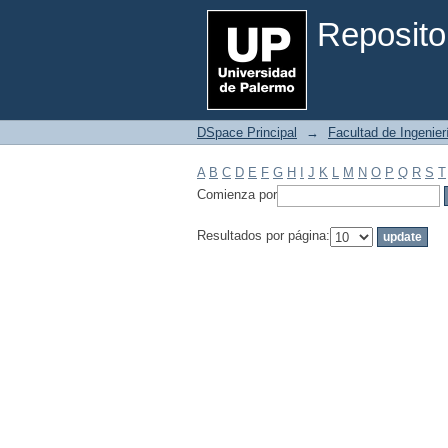
Filtrar por: Materia
Reposito
DSpace Principal
→
Facultad de Ingenier
A
B
C
D
E
F
G
H
I
J
K
L
M
N
O
P
Q
R
S
T
Comienza por
Resultados por página: