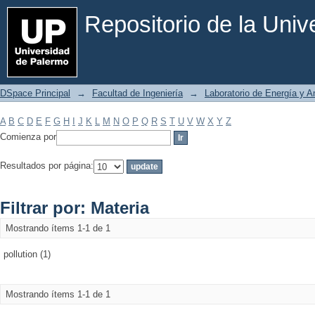
Filtrar por: Materia
Repositorio de la Uni
DSpace Principal
→
Facultad de Ingeniería
→
Laboratorio de Energía y 
A
B
C
D
E
F
G
H
I
J
K
L
M
N
O
P
Q
R
S
T
U
V
W
X
Y
Z
Comienza por
Resultados por página:
Filtrar por: Materia
Mostrando ítems 1-1 de 1
pollution (1)
Mostrando ítems 1-1 de 1