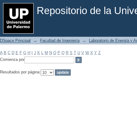
Filtrar por: Materia
Repositorio de la Uni
DSpace Principal
→
Facultad de Ingeniería
→
Laboratorio de Energía y 
A
B
C
D
E
F
G
H
I
J
K
L
M
N
O
P
Q
R
S
T
U
V
W
X
Y
Z
Comienza por
Resultados por página: