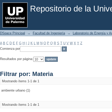
Filtrar por: Materia
Repositorio de la Uni
DSpace Principal
→
Facultad de Ingeniería
→
Laboratorio de Energía y 
A
B
C
D
E
F
G
H
I
J
K
L
M
N
O
P
Q
R
S
T
U
V
W
X
Y
Z
Comienza por
Resultados por página:
Filtrar por: Materia
Mostrando ítems 1-1 de 1
ambiente urbano (1)
Mostrando ítems 1-1 de 1