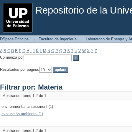
Filtrar por: Materia
Repositorio de la Uni
DSpace Principal
→
Facultad de Ingeniería
→
Laboratorio de Energía y 
A
B
C
D
E
F
G
H
I
J
K
L
M
N
O
P
Q
R
S
T
U
V
W
X
Y
Z
Comienza por
Resultados por página:
Filtrar por: Materia
Mostrando ítems 1-2 de 1
environmental assessment (1)
evaluación ambiental (1)
Mostrando ítems 1-2 de 1