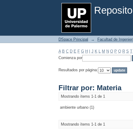
Filtrar por: Materia
Reposito
DSpace Principal
→
Facultad de Ingenier
A
B
C
D
E
F
G
H
I
J
K
L
M
N
O
P
Q
R
S
T
Comienza por
Resultados por página:
Filtrar por: Materia
Mostrando ítems 1-1 de 1
ambiente urbano (1)
Mostrando ítems 1-1 de 1