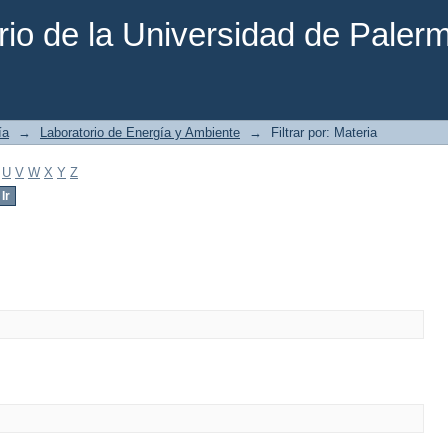
rio de la Universidad de Paler
ía
→
Laboratorio de Energía y Ambiente
→
Filtrar por: Materia
U
V
W
X
Y
Z