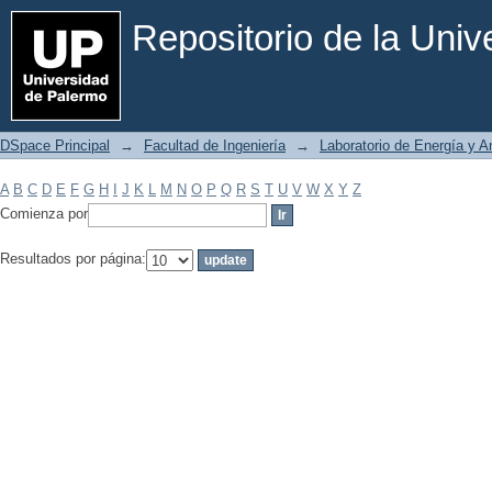
Filtrar por: Materia
Repositorio de la Uni
DSpace Principal
→
Facultad de Ingeniería
→
Laboratorio de Energía y 
A
B
C
D
E
F
G
H
I
J
K
L
M
N
O
P
Q
R
S
T
U
V
W
X
Y
Z
Comienza por
Resultados por página: