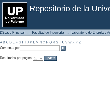
Filtrar por: Materia
Repositorio de la Uni
DSpace Principal
→
Facultad de Ingeniería
→
Laboratorio de Energía y 
A
B
C
D
E
F
G
H
I
J
K
L
M
N
O
P
Q
R
S
T
U
V
W
X
Y
Z
Comienza por
Resultados por página: