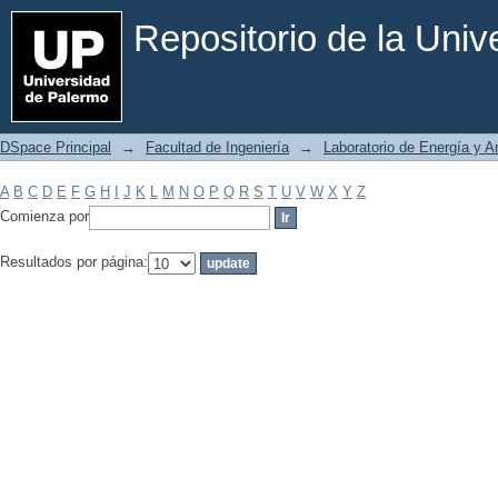
Filtrar por: Materia
Repositorio de la Uni
DSpace Principal
→
Facultad de Ingeniería
→
Laboratorio de Energía y 
A
B
C
D
E
F
G
H
I
J
K
L
M
N
O
P
Q
R
S
T
U
V
W
X
Y
Z
Comienza por
Resultados por página: