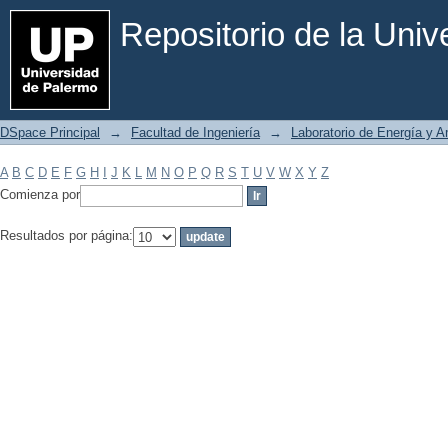
Filtrar por: Materia
Repositorio de la Uni
DSpace Principal
→
Facultad de Ingeniería
→
Laboratorio de Energía y 
A
B
C
D
E
F
G
H
I
J
K
L
M
N
O
P
Q
R
S
T
U
V
W
X
Y
Z
Comienza por
Resultados por página: