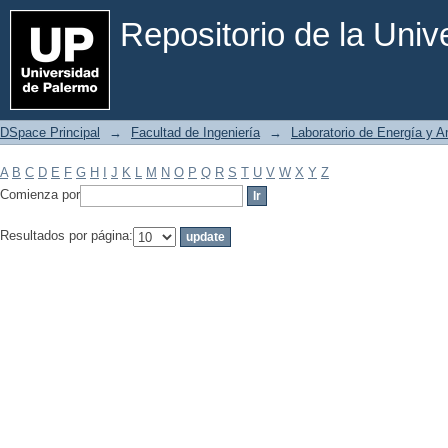
Filtrar por: Materia
Repositorio de la Uni
DSpace Principal
→
Facultad de Ingeniería
→
Laboratorio de Energía y 
A
B
C
D
E
F
G
H
I
J
K
L
M
N
O
P
Q
R
S
T
U
V
W
X
Y
Z
Comienza por
Resultados por página: