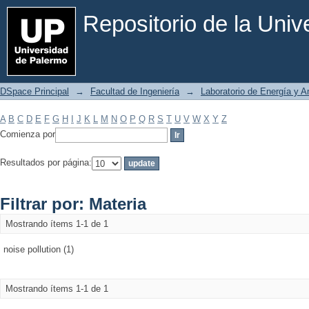
Filtrar por: Materia
Repositorio de la Uni
DSpace Principal
→
Facultad de Ingeniería
→
Laboratorio de Energía y 
A
B
C
D
E
F
G
H
I
J
K
L
M
N
O
P
Q
R
S
T
U
V
W
X
Y
Z
Comienza por
Resultados por página:
Filtrar por: Materia
Mostrando ítems 1-1 de 1
noise pollution (1)
Mostrando ítems 1-1 de 1