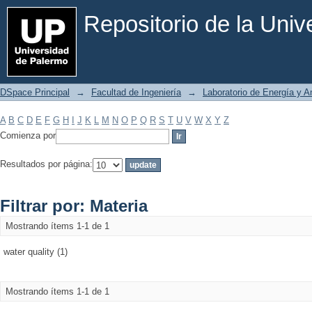
Filtrar por: Materia
Repositorio de la Uni
DSpace Principal
→
Facultad de Ingeniería
→
Laboratorio de Energía y 
A
B
C
D
E
F
G
H
I
J
K
L
M
N
O
P
Q
R
S
T
U
V
W
X
Y
Z
Comienza por
Resultados por página:
Filtrar por: Materia
Mostrando ítems 1-1 de 1
water quality (1)
Mostrando ítems 1-1 de 1