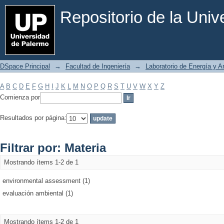
Filtrar por: Materia
Repositorio de la Uni
DSpace Principal
→
Facultad de Ingeniería
→
Laboratorio de Energía y 
A
B
C
D
E
F
G
H
I
J
K
L
M
N
O
P
Q
R
S
T
U
V
W
X
Y
Z
Comienza por
Resultados por página:
Filtrar por: Materia
Mostrando ítems 1-2 de 1
environmental assessment (1)
evaluación ambiental (1)
Mostrando ítems 1-2 de 1