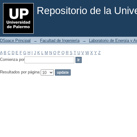
Filtrar por: Materia
Repositorio de la Uni
DSpace Principal
→
Facultad de Ingeniería
→
Laboratorio de Energía y 
A
B
C
D
E
F
G
H
I
J
K
L
M
N
O
P
Q
R
S
T
U
V
W
X
Y
Z
Comienza por
Resultados por página: