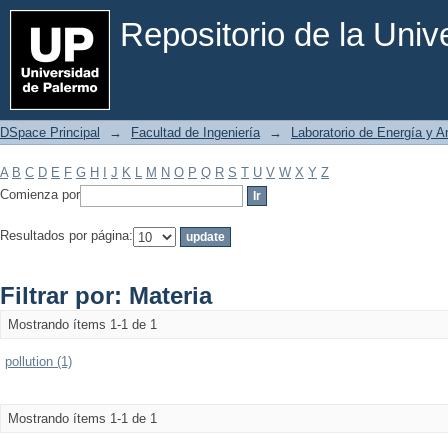
Filtrar por: Materia
Repositorio de la Uni
DSpace Principal
→
Facultad de Ingeniería
→
Laboratorio de Energía y 
A
B
C
D
E
F
G
H
I
J
K
L
M
N
O
P
Q
R
S
T
U
V
W
X
Y
Z
Comienza por
Resultados por página:
Filtrar por: Materia
Mostrando ítems 1-1 de 1
pollution (1)
Mostrando ítems 1-1 de 1