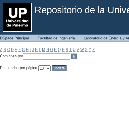
Filtrar por: Materia
Repositorio de la Uni
DSpace Principal
→
Facultad de Ingeniería
→
Laboratorio de Energía y 
A
B
C
D
E
F
G
H
I
J
K
L
M
N
O
P
Q
R
S
T
U
V
W
X
Y
Z
Comienza por
Resultados por página: