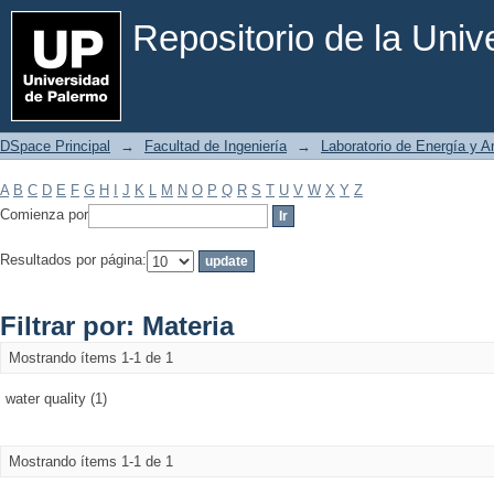
Filtrar por: Materia
Repositorio de la Uni
DSpace Principal
→
Facultad de Ingeniería
→
Laboratorio de Energía y 
A
B
C
D
E
F
G
H
I
J
K
L
M
N
O
P
Q
R
S
T
U
V
W
X
Y
Z
Comienza por
Resultados por página:
Filtrar por: Materia
Mostrando ítems 1-1 de 1
water quality (1)
Mostrando ítems 1-1 de 1