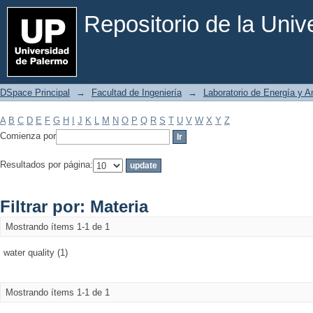
Filtrar por: Materia
Repositorio de la Uni
DSpace Principal
→
Facultad de Ingeniería
→
Laboratorio de Energía y 
A
B
C
D
E
F
G
H
I
J
K
L
M
N
O
P
Q
R
S
T
U
V
W
X
Y
Z
Comienza por
Resultados por página:
Filtrar por: Materia
Mostrando ítems 1-1 de 1
water quality (1)
Mostrando ítems 1-1 de 1