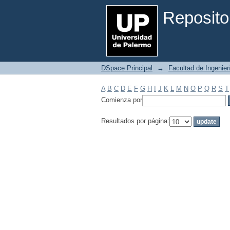
Filtrar por: Materia
Reposito
DSpace Principal
→
Facultad de Ingenier
A
B
C
D
E
F
G
H
I
J
K
L
M
N
O
P
Q
R
S
T
Comienza por
Resultados por página: