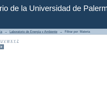
rio de la Universidad de Paler
ía
→
Laboratorio de Energía y Ambiente
→
Filtrar por: Materia
U
V
W
X
Y
Z