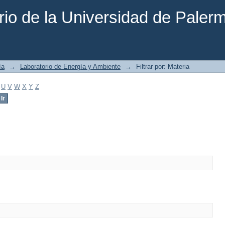
rio de la Universidad de Paler
ía
→
Laboratorio de Energía y Ambiente
→
Filtrar por: Materia
U
V
W
X
Y
Z