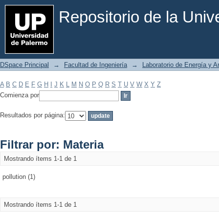
Filtrar por: Materia
Repositorio de la Uni
DSpace Principal
→
Facultad de Ingeniería
→
Laboratorio de Energía y 
A
B
C
D
E
F
G
H
I
J
K
L
M
N
O
P
Q
R
S
T
U
V
W
X
Y
Z
Comienza por
Resultados por página:
Filtrar por: Materia
Mostrando ítems 1-1 de 1
pollution (1)
Mostrando ítems 1-1 de 1