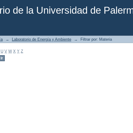
rio de la Universidad de Paler
ía
→
Laboratorio de Energía y Ambiente
→
Filtrar por: Materia
U
V
W
X
Y
Z