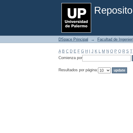
Filtrar por: Materia
Reposito
DSpace Principal
→
Facultad de Ingenier
A
B
C
D
E
F
G
H
I
J
K
L
M
N
O
P
Q
R
S
T
Comienza por
Resultados por página: