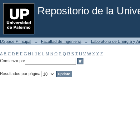
Filtrar por: Materia
Repositorio de la Uni
DSpace Principal
→
Facultad de Ingeniería
→
Laboratorio de Energía y 
A
B
C
D
E
F
G
H
I
J
K
L
M
N
O
P
Q
R
S
T
U
V
W
X
Y
Z
Comienza por
Resultados por página: