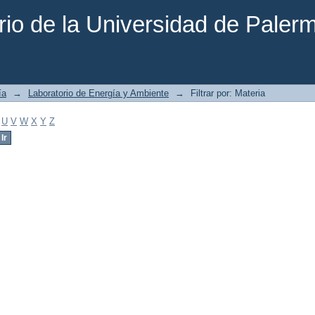
rio de la Universidad de Paler
ía
→
Laboratorio de Energía y Ambiente
→
Filtrar por: Materia
U
V
W
X
Y
Z