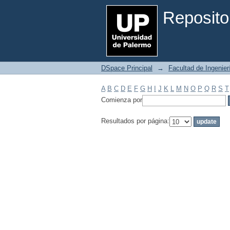
Filtrar por: Materia
Reposito
DSpace Principal
→
Facultad de Ingenier
A
B
C
D
E
F
G
H
I
J
K
L
M
N
O
P
Q
R
S
T
Comienza por
Resultados por página: