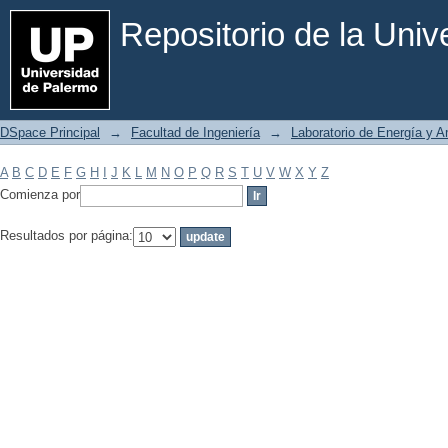
Filtrar por: Materia
Repositorio de la Uni
DSpace Principal
→
Facultad de Ingeniería
→
Laboratorio de Energía y 
A
B
C
D
E
F
G
H
I
J
K
L
M
N
O
P
Q
R
S
T
U
V
W
X
Y
Z
Comienza por
Resultados por página: