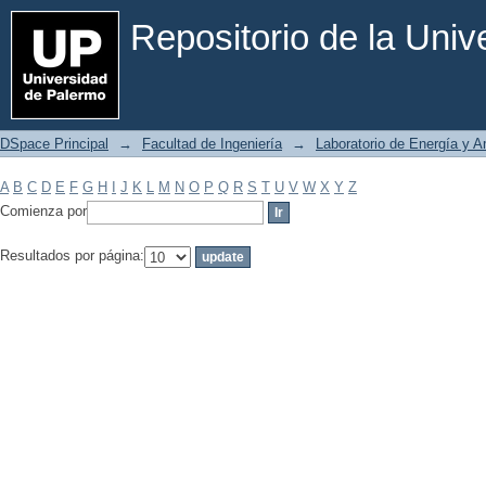
Filtrar por: Materia
Repositorio de la Uni
DSpace Principal
→
Facultad de Ingeniería
→
Laboratorio de Energía y 
A
B
C
D
E
F
G
H
I
J
K
L
M
N
O
P
Q
R
S
T
U
V
W
X
Y
Z
Comienza por
Resultados por página: