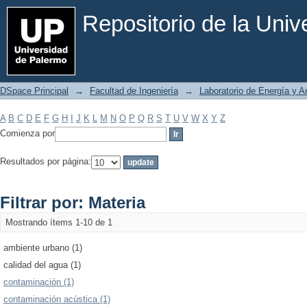
Filtrar por: Materia
Repositorio de la Uni
DSpace Principal
→
Facultad de Ingeniería
→
Laboratorio de Energía y 
A
B
C
D
E
F
G
H
I
J
K
L
M
N
O
P
Q
R
S
T
U
V
W
X
Y
Z
Comienza por
Resultados por página:
Filtrar por: Materia
Mostrando ítems 1-10 de 1
ambiente urbano (1)
calidad del agua (1)
contaminación (1)
contaminación acústica (1)