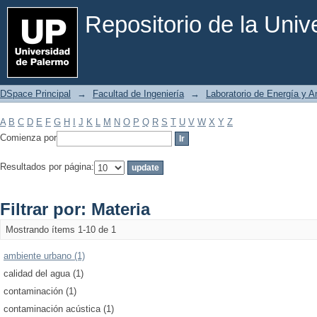
Filtrar por: Materia
Repositorio de la Uni
DSpace Principal
→
Facultad de Ingeniería
→
Laboratorio de Energía y 
A
B
C
D
E
F
G
H
I
J
K
L
M
N
O
P
Q
R
S
T
U
V
W
X
Y
Z
Comienza por
Resultados por página:
Filtrar por: Materia
Mostrando ítems 1-10 de 1
ambiente urbano (1)
calidad del agua (1)
contaminación (1)
contaminación acústica (1)