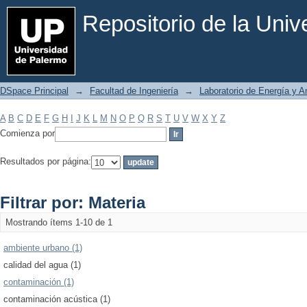
Filtrar por: Materia
Repositorio de la Uni
DSpace Principal
→
Facultad de Ingeniería
→
Laboratorio de Energía y 
A
B
C
D
E
F
G
H
I
J
K
L
M
N
O
P
Q
R
S
T
U
V
W
X
Y
Z
Comienza por
Resultados por página:
Filtrar por: Materia
Mostrando ítems 1-10 de 1
ambiente urbano (1)
calidad del agua (1)
contaminación (1)
contaminación acústica (1)