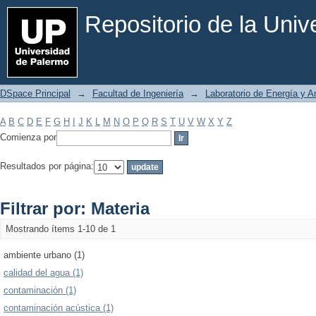
Filtrar por: Materia
Repositorio de la Uni
DSpace Principal
→
Facultad de Ingeniería
→
Laboratorio de Energía y 
A
B
C
D
E
F
G
H
I
J
K
L
M
N
O
P
Q
R
S
T
U
V
W
X
Y
Z
Comienza por
Resultados por página:
Filtrar por: Materia
Mostrando ítems 1-10 de 1
ambiente urbano (1)
calidad del agua (1)
contaminación (1)
contaminación acústica (1)