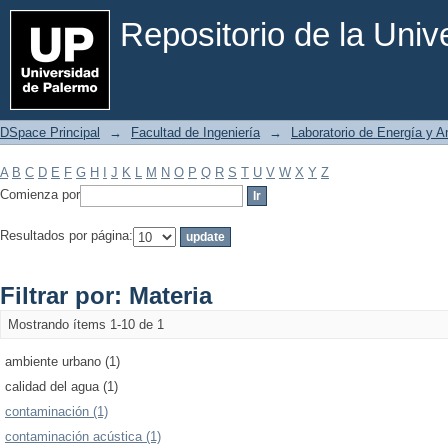
Filtrar por: Materia
Repositorio de la Uni
DSpace Principal
→
Facultad de Ingeniería
→
Laboratorio de Energía y 
A
B
C
D
E
F
G
H
I
J
K
L
M
N
O
P
Q
R
S
T
U
V
W
X
Y
Z
Comienza por
Resultados por página:
Filtrar por: Materia
Mostrando ítems 1-10 de 1
ambiente urbano (1)
calidad del agua (1)
contaminación (1)
contaminación acústica (1)