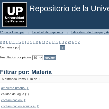
Filtrar por: Materia
Repositorio de la Uni
DSpace Principal
→
Facultad de Ingeniería
→
Laboratorio de Energía y 
A
B
C
D
E
F
G
H
I
J
K
L
M
N
O
P
Q
R
S
T
U
V
W
X
Y
Z
Comienza por
Resultados por página:
Filtrar por: Materia
Mostrando ítems 1-10 de 1
ambiente urbano (1)
calidad del agua (1)
contaminación (1)
contaminación acústica (1)