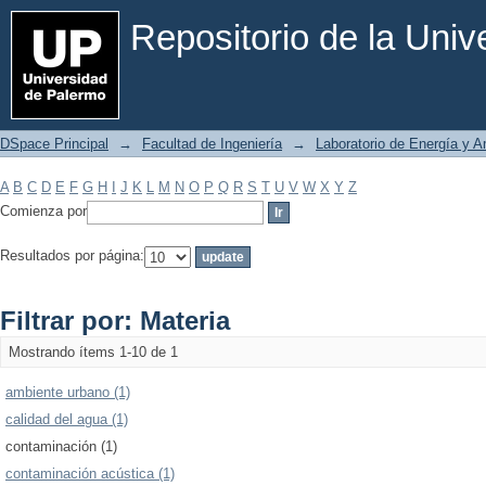
Filtrar por: Materia
Repositorio de la Uni
DSpace Principal
→
Facultad de Ingeniería
→
Laboratorio de Energía y 
A
B
C
D
E
F
G
H
I
J
K
L
M
N
O
P
Q
R
S
T
U
V
W
X
Y
Z
Comienza por
Resultados por página:
Filtrar por: Materia
Mostrando ítems 1-10 de 1
ambiente urbano (1)
calidad del agua (1)
contaminación (1)
contaminación acústica (1)