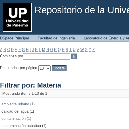
Filtrar por: Materia
Repositorio de la Uni
DSpace Principal
→
Facultad de Ingeniería
→
Laboratorio de Energía y 
A
B
C
D
E
F
G
H
I
J
K
L
M
N
O
P
Q
R
S
T
U
V
W
X
Y
Z
Comienza por
Resultados por página:
Filtrar por: Materia
Mostrando ítems 1-10 de 1
ambiente urbano (1)
calidad del agua (1)
contaminación (1)
contaminación acústica (1)