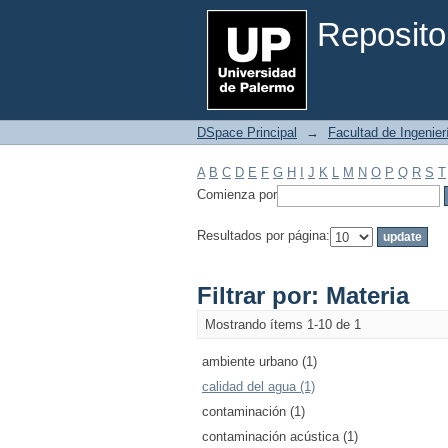
Filtrar por: Materia
Reposito
DSpace Principal
→
Facultad de Ingenier
A
B
C
D
E
F
G
H
I
J
K
L
M
N
O
P
Q
R
S
T
Comienza por
Resultados por página:
Filtrar por: Materia
Mostrando ítems 1-10 de 1
ambiente urbano (1)
calidad del agua (1)
contaminación (1)
contaminación acústica (1)