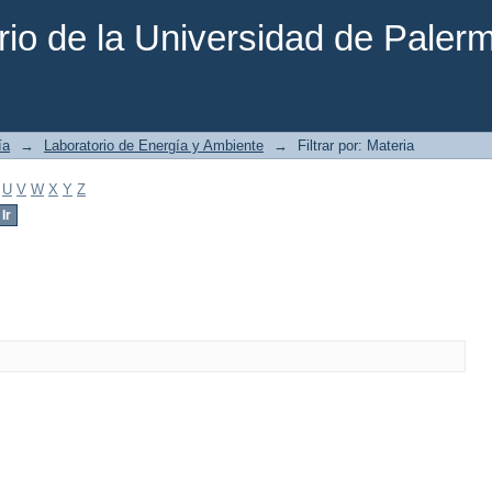
rio de la Universidad de Paler
ía
→
Laboratorio de Energía y Ambiente
→
Filtrar por: Materia
U
V
W
X
Y
Z