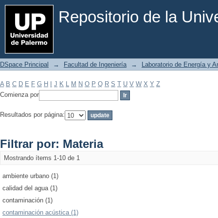
Filtrar por: Materia
Repositorio de la Uni
DSpace Principal
→
Facultad de Ingeniería
→
Laboratorio de Energía y 
A
B
C
D
E
F
G
H
I
J
K
L
M
N
O
P
Q
R
S
T
U
V
W
X
Y
Z
Comienza por
Resultados por página:
Filtrar por: Materia
Mostrando ítems 1-10 de 1
ambiente urbano (1)
calidad del agua (1)
contaminación (1)
contaminación acústica (1)