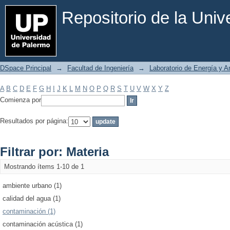
Filtrar por: Materia
Repositorio de la Uni
DSpace Principal
→
Facultad de Ingeniería
→
Laboratorio de Energía y 
A
B
C
D
E
F
G
H
I
J
K
L
M
N
O
P
Q
R
S
T
U
V
W
X
Y
Z
Comienza por
Resultados por página:
Filtrar por: Materia
Mostrando ítems 1-10 de 1
ambiente urbano (1)
calidad del agua (1)
contaminación (1)
contaminación acústica (1)